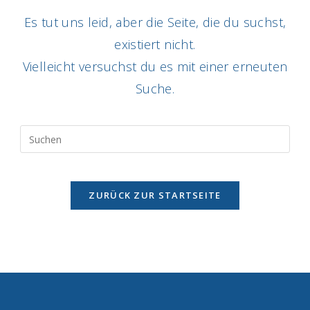
Es tut uns leid, aber die Seite, die du suchst,
existiert nicht.
Vielleicht versuchst du es mit einer erneuten
Suche.
Pre
Esc
to
clos
ZURÜCK ZUR STARTSEITE
the
sea
pane