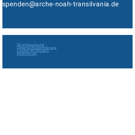
spenden@arche-noah-transilvania.de
Vereinssatzung
Datenschutzerklärung
Cookie-Richtlinien
Impressum
© 2021 Arche Noah Transilvania e.V.